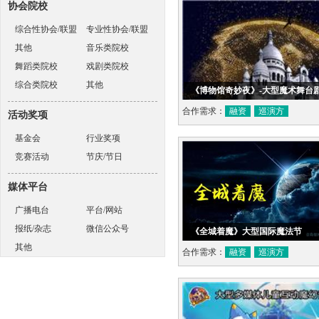
协会院校
综合性协会/联盟
专业性协会/联盟
其他
音乐类院校
舞蹈类院校
戏剧类院校
综合类院校
其他
《博物馆奇妙夜》-大型魔术舞台
合作需求：
融资
巡演方
活动奖项
基金会
行业奖项
竞赛活动
节庆/节日
媒体平台
广播电台
平台/网站
报纸/杂志
微信公众号
《全城着魔》大型国际魔法节
其他
合作需求：
融资
巡演方