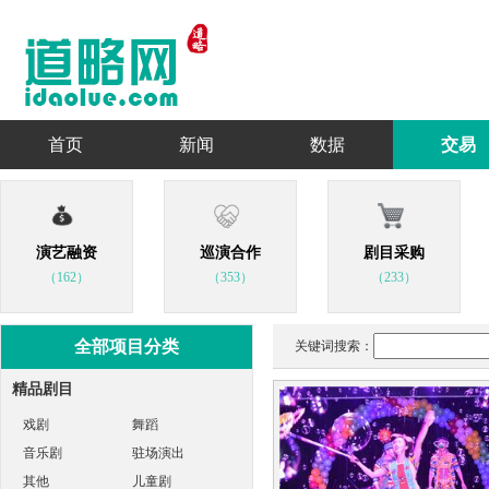
首页
新闻
数据
交易
演艺融资
巡演合作
剧目采购
（162）
（353）
（233）
全部项目分类
关键词搜索：
精品剧目
戏剧
舞蹈
音乐剧
驻场演出
其他
儿童剧