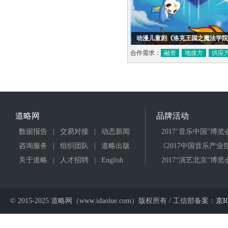
动漫儿童剧《洛克王国之魔法学院
合作需求：
融资
地接方
供应
道略网
品牌活动
数据报告
|
交易对接
|
动态新闻
2017"音乐中国"博览
咨询服务
|
组织团队
|
道略出版
《2017中国音乐产业
关于道略
|
人才招聘
|
English
2017“演艺北京”博览
© 2015-2025 道略网（www.idaolue.com）版权所有 / 工信部备案：
京I