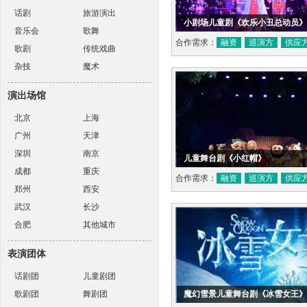
话剧
旅游演出
小剧场儿童剧《欢乐小丑总动员》
音乐会
歌舞
合作需求：
融资
巡演方
供应
歌剧
传统戏曲
杂技
魔术
演出场馆
北京
上海
广州
天津
深圳
南京
儿童舞台剧《小红帽》
成都
重庆
合作需求：
融资
巡演方
供应
郑州
西安
武汉
长沙
合肥
其他城市
表演团体
话剧团
儿童剧团
歌剧团
舞剧团
魔幻雪景儿童舞台剧《冰雪女王》