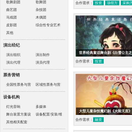
歌舞剧团
歌舞团
合作需求：
投资
场馆方
采购
曲艺团
杂技团
马戏团
木偶团
皮影团
综合性专业艺术
其他
表演团体
演出经纪
世界经典童话舞台剧《白雪公主之
演出组织
演出制作
合作需求：
投资
演出代理
演员代理
票务营销
全国性票务与营
区域性票务与营
销机构
销机构
设备机构
灯光音响
多媒体
大型儿童杂技魔幻剧《大闹天宫》
舞台装置方案设
设备配置/安装/维
合作需求：
融资
计
其他相关配套
护