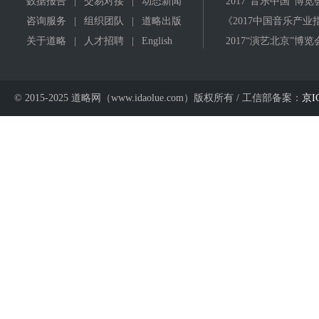
数据报告
|
交易对接
|
动态新闻
2017"音乐中国"博览
咨询服务
|
组织团队
|
道略出版
《2017中国音乐产业
关于道略
|
人才招聘
|
English
2017“演艺北京”博览
© 2015-2025 道略网（www.idaolue.com）版权所有 / 工信部备案：
京I