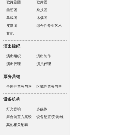
歌舞剧团
歌舞团
曲艺团
杂技团
马戏团
木偶团
皮影团
综合性专业艺术
其他
表演团体
演出经纪
演出组织
演出制作
演出代理
演员代理
票务营销
全国性票务与营
区域性票务与营
销机构
销机构
设备机构
灯光音响
多媒体
舞台装置方案设
设备配置/安装/维
计
其他相关配套
护