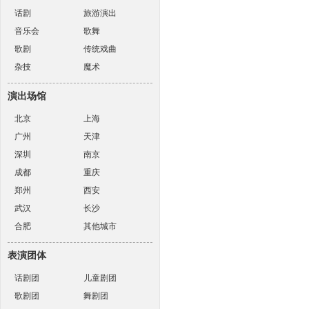
话剧
旅游演出
音乐会
歌舞
歌剧
传统戏曲
杂技
魔术
演出场馆
北京
上海
广州
天津
深圳
南京
成都
重庆
郑州
西安
武汉
长沙
合肥
其他城市
表演团体
话剧团
儿童剧团
歌剧团
舞剧团