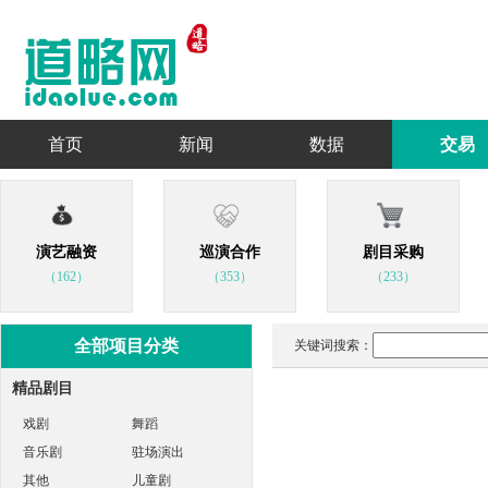
首页
新闻
数据
交易
演艺融资
巡演合作
剧目采购
（162）
（353）
（233）
全部项目分类
关键词搜索：
精品剧目
戏剧
舞蹈
音乐剧
驻场演出
其他
儿童剧