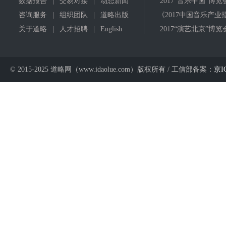
数据报告
|
交易对接
|
动态新闻
2017"音乐中国"博览
咨询服务
|
组织团队
|
道略出版
《2017中国音乐产业
关于道略
|
人才招聘
|
English
2017“演艺北京”博览
© 2015-2025 道略网（www.idaolue.com）版权所有 / 工信部备案：
京I