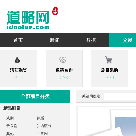
首页
新闻
数据
交易
演艺融资
巡演合作
剧目采购
（162）
（353）
（233）
全部项目分类
关键词搜索：
精品剧目
戏剧
舞蹈
音乐剧
驻场演出
其他
儿童剧