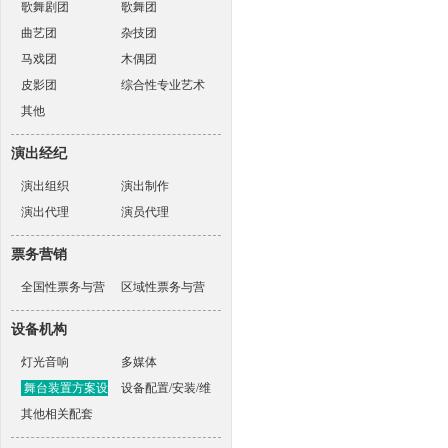
歌舞剧团
歌舞团
曲艺团
杂技团
马戏团
木偶团
皮影团
综合性专业艺术
其他
表演团体
演出经纪
演出组织
演出制作
演出代理
演员代理
票务营销
全国性票务与营
区域性票务与营
销机构
销机构
设备机构
灯光音响
多媒体
舞台装置方案设
设备配置/安装/维
计
其他相关配套
护