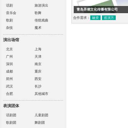
话剧
旅游演出
青岛弄潮文化传播有限公司
音乐会
歌舞
合作需求：
融资
巡演方
歌剧
传统戏曲
杂技
魔术
演出场馆
北京
上海
广州
天津
深圳
南京
成都
重庆
郑州
西安
武汉
长沙
合肥
其他城市
表演团体
话剧团
儿童剧团
歌剧团
舞剧团