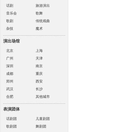
话剧
旅游演出
音乐会
歌舞
歌剧
传统戏曲
杂技
魔术
演出场馆
北京
上海
广州
天津
深圳
南京
成都
重庆
郑州
西安
武汉
长沙
合肥
其他城市
表演团体
话剧团
儿童剧团
歌剧团
舞剧团