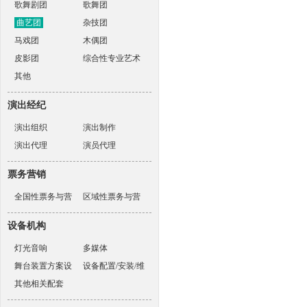
歌舞剧团
歌舞团
曲艺团
杂技团
马戏团
木偶团
皮影团
综合性专业艺术
其他
表演团体
演出经纪
演出组织
演出制作
演出代理
演员代理
票务营销
全国性票务与营
区域性票务与营
销机构
销机构
设备机构
灯光音响
多媒体
舞台装置方案设
设备配置/安装/维
计
其他相关配套
护