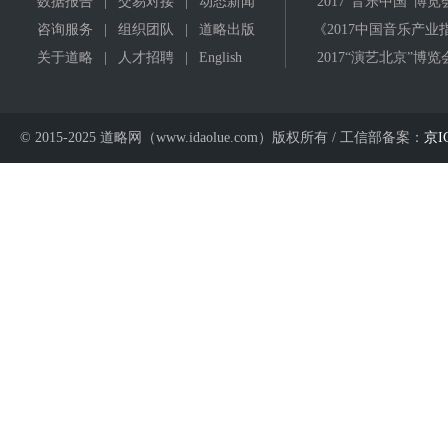
数据报告
|
交易对接
|
动态新闻
2017"音乐中国"博览
咨询服务
|
组织团队
|
道略出版
《2017中国音乐产业
关于道略
|
人才招聘
|
English
2017“演艺北京”博览
© 2015-2025 道略网（www.idaolue.com）版权所有 / 工信部备案：
京I