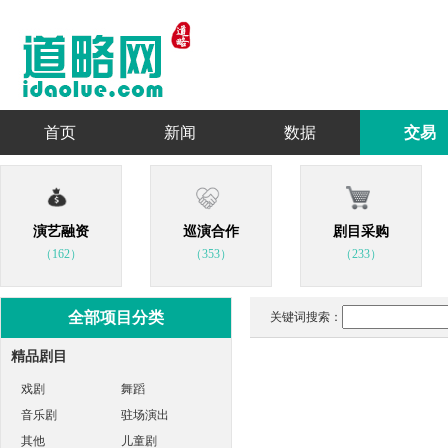
首页
新闻
数据
交易
演艺融资
巡演合作
剧目采购
（162）
（353）
（233）
全部项目分类
关键词搜索：
精品剧目
戏剧
舞蹈
音乐剧
驻场演出
其他
儿童剧