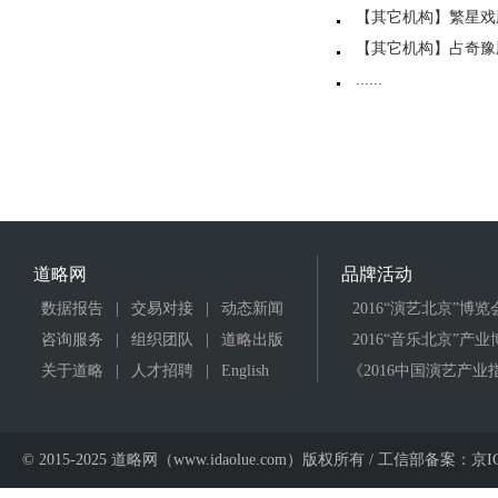
【其它机构】繁星戏
【其它机构】占奇豫
......
道略网
品牌活动
数据报告
|
交易对接
|
动态新闻
2016“演艺北京”博览
咨询服务
|
组织团队
|
道略出版
2016“音乐北京”产
关于道略
|
人才招聘
|
English
《2016中国演艺产业
© 2015-2025 道略网（www.idaolue.com）版权所有 / 工信部备案：京IC